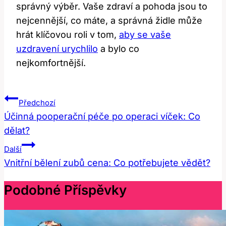
správný výběr. Vaše zdraví a pohoda jsou to
nejcennější, co máte, a správná židle může
hrát klíčovou roli v tom,
aby se vaše
uzdravení urychlilo
a bylo co
nejkomfortnější.
Navigace
Předchozí
Pro
Účinná pooperační péče po operaci víček: Co
dělat?
Příspěvek
Další
Vnitřní bělení zubů cena: Co potřebujete vědět?
Podobné Příspěvky