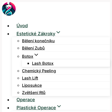
Přeskočit
na
obsah
Úvod
Estetické Zákroky
Bělení konečníku
Bělení Zubů
Botox
Lash Botox
Chemický Peeling
Lash Lift
Liposukce
Zvětšení Rtů
Operace
Plastické Operace