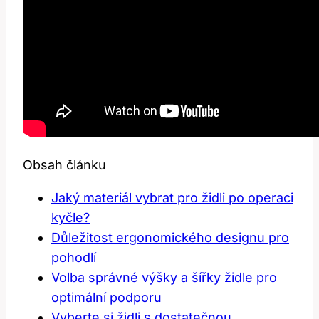
Obsah článku
Jaký materiál vybrat pro židli po operaci
kyčle?
Důležitost ergonomického designu pro
pohodlí
Volba správné výšky a šířky židle pro
optimální podporu
Vyberte si židli s dostatečnou