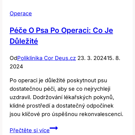
karpálního
Operace
tunelu:
Jak
Péče O Psa Po Operaci: Co Je
pečovat
Důležité
a
minimalizovat
Od
Poliklinika Cor Deus.cz
23. 3. 2024
15. 8.
2024
Po operaci je důležité poskytnout psu
dostatečnou péči, aby se co nejrychleji
uzdravil. Dodržování lékařských pokynů,
klidné prostředí a dostatečný odpočinek
jsou klíčové pro úspěšnou rekonvalescenci.
Péče
Přečtěte si více