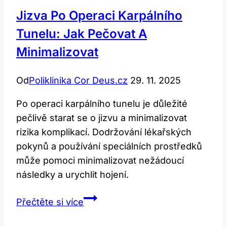
Operaci
Jizva Po Operaci Karpálního
Pro
Tunelu: Jak Pečovat A
Rychlé
Uzdravení
Minimalizovat
Od
Poliklinika Cor Deus.cz
29. 11. 2025
Po operaci karpálního tunelu je důležité
pečlivě starat se o jizvu a minimalizovat
rizika komplikací. Dodržování lékařských
pokynů a používání speciálních prostředků
může pomoci minimalizovat nežádoucí
následky a urychlit hojení.
Jizva
Přečtěte si více
po
operaci