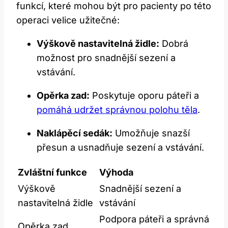
funkcí, které mohou být pro pacienty po této
operaci velice užitečné:
Výškově nastavitelná židle:
Dobrá
možnost pro snadnější sezení a
vstávání.
Opěrka zad:
Poskytuje oporu páteři a
pomáhá udržet správnou polohu těla
.
Naklápěcí sedák:
Umožňuje snazší
přesun a usnadňuje sezení a vstávání.
Zvláštní funkce
Výhoda
Výškově
Snadnější sezení a
nastavitelná židle
vstávání
Podpora páteři a správná
Opěrka zad