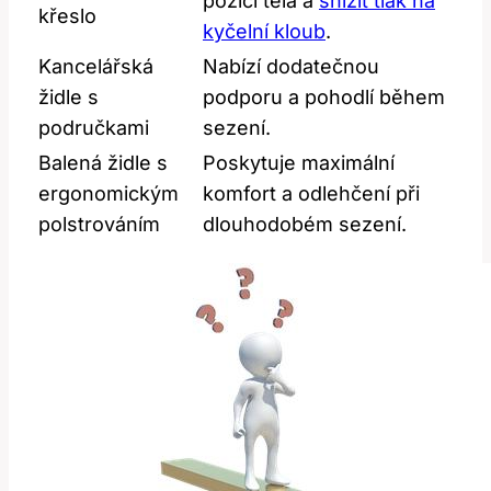
pozici těla a
snížit tlak na
křeslo
kyčelní kloub
.
Kancelářská
Nabízí dodatečnou
židle s
podporu a pohodlí během
područkami
sezení.
Balená židle s
Poskytuje maximální
ergonomickým
komfort a odlehčení při
polstrováním
dlouhodobém sezení.